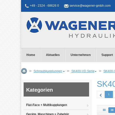
+49 - 2324 - 68626 0
service@wagener-gmbh.com
Home
Aktuelles
Unternehmen
Support
Schraubkupplungen
SK400-VD Serie
SK400-V
SK40
Kategorien
1
Flat-Face + Multikupplungen
Geräte, Maschinen + Zubehör