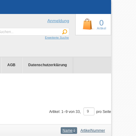
Anmeldung
0
Artikel
Erweiterte Suche
AGB
Datenschutzerklärung
Artikel:
1
–
9
von
33
,
pro Seite
Name
ArtikelNummer