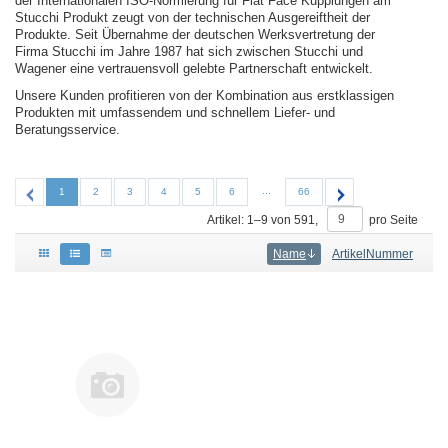
der Internationalen ISO-Normierung für Flat Face Kupplungen am
Stucchi Produkt zeugt von der technischen Ausgereiftheit der
Produkte. Seit Übernahme der deutschen Werksvertretung der
Firma Stucchi im Jahre 1987 hat sich zwischen Stucchi und
Wagener eine vertrauensvoll gelebte Partnerschaft entwickelt.
Unsere Kunden profitieren von der Kombination aus erstklassigen
Produkten mit umfassendem und schnellem Liefer- und
Beratungsservice.
...
1
2
3
4
5
6
66
Artikel:
1
–
9
von
591
,
pro Seite
Name
ArtikelNummer