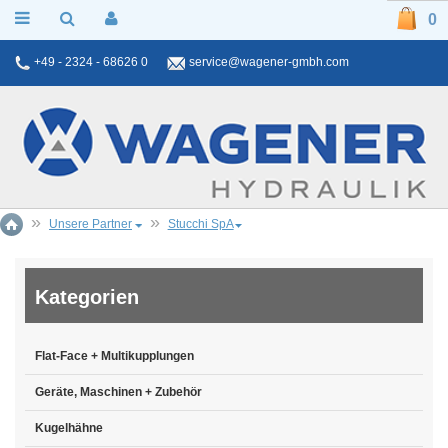
0
+49 - 2324 - 68626 0
service@wagener-gmbh.com
Unsere Partner
Stucchi SpA
Kategorien
Flat-Face + Multikupplungen
Geräte, Maschinen + Zubehör
Kugelhähne