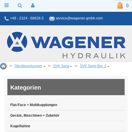
0
+49 - 2324 - 68626 0
service@wagener-gmbh.com
Steckkupplungen
SVK Serie
SVK Serie Bgr. 2
Kategorien
Flat-Face + Multikupplungen
Geräte, Maschinen + Zubehör
Kugelhähne