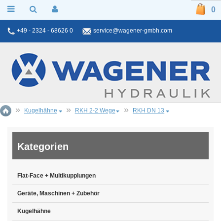
0
+49 - 2324 - 68626 0
service@wagener-gmbh.com
Kugelhähne
RKH 2-2 Wege
RKH DN 13
Kategorien
Flat-Face + Multikupplungen
Geräte, Maschinen + Zubehör
Kugelhähne