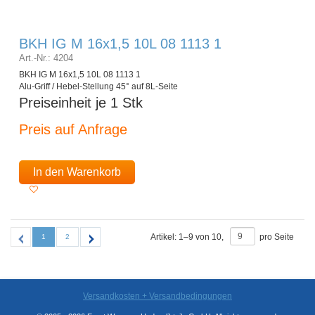
BKH IG M 16x1,5 10L 08 1113 1
Art.-Nr.: 4204
BKH IG M 16x1,5 10L 08 1113 1
Alu-Griff / Hebel-Stellung 45° auf 8L-Seite
Preiseinheit je 1 Stk
Preis auf Anfrage
In den Warenkorb
Artikel:
1
–
9
von
10
,
pro Seite
1
2
Versandkosten + Versandbedingungen