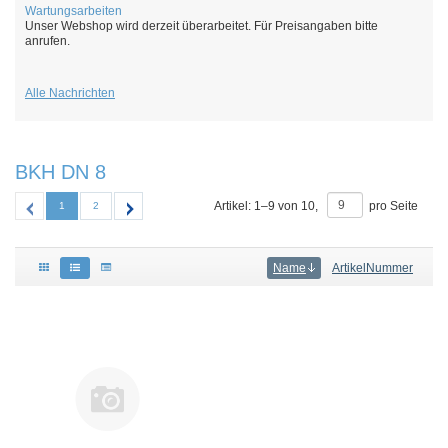
Wartungsarbeiten
Unser Webshop wird derzeit überarbeitet. Für Preisangaben bitte
anrufen.
Alle Nachrichten
BKH DN 8
Artikel:
1
–
9
von
10
,
pro Seite
1
2
Name
ArtikelNummer