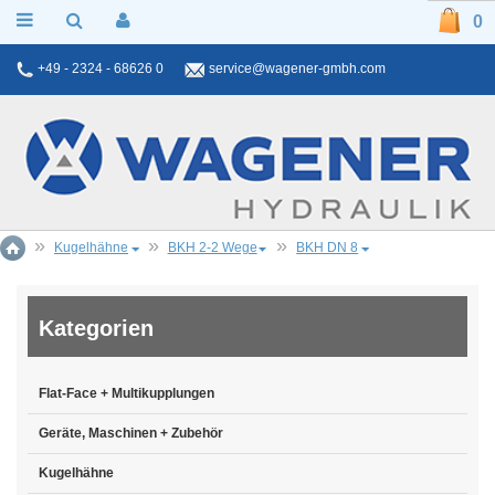
0
+49 - 2324 - 68626 0
service@wagener-gmbh.com
Kugelhähne
BKH 2-2 Wege
BKH DN 8
Kategorien
Flat-Face + Multikupplungen
Geräte, Maschinen + Zubehör
Kugelhähne