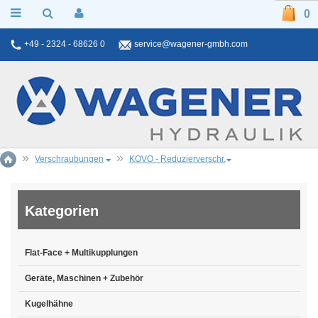
0
+49 - 2324 - 68626 0
service@wagener-gmbh.com
Verschraubungen
KOVO - Reduzierverschr.
Kategorien
Flat-Face + Multikupplungen
Geräte, Maschinen + Zubehör
Kugelhähne