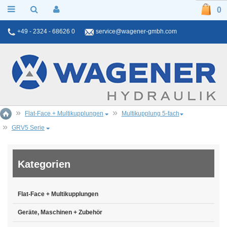
0
+49 - 2324 - 68626 0
service@wagener-gmbh.com
Flat-Face + Multikupplungen
Multikupplung 5-fach
GRV5 Serie
Kategorien
Flat-Face + Multikupplungen
Geräte, Maschinen + Zubehör