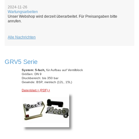
2024-11-26
Wartungsarbeiten
Unser Webshop wird derzeit überarbeitet. Für Preisangaben bitte
anrufen.
Alle Nachrichten
GRV5 Serie
System: 5-fach,
für Aufbau auf Ventilblock
Größen: DN 9
Druckbereich: bis 350 bar
Gewinde: BSP, metrisch (12L, 15L)
Datenblatt • (PDF) •