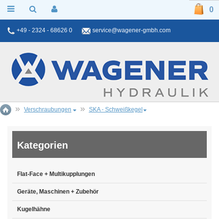
0
+49 - 2324 - 68626 0
service@wagener-gmbh.com
Verschraubungen
SKA - Schweißkegel
Kategorien
Flat-Face + Multikupplungen
Geräte, Maschinen + Zubehör
Kugelhähne