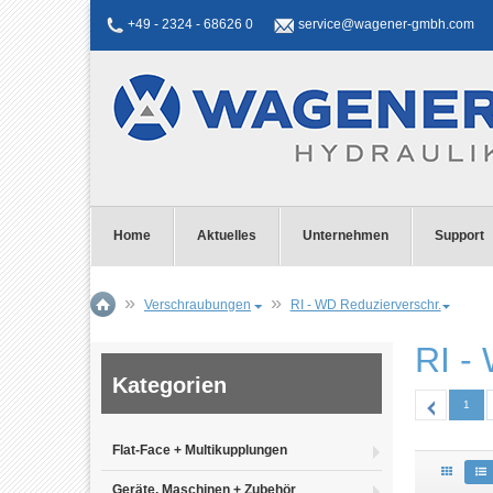
+49 - 2324 - 68626 0
service@wagener-gmbh.com
Home
Aktuelles
Unternehmen
Support
Verschraubungen
RI - WD Reduzierverschr.
RI -
Kategorien
1
Flat-Face + Multikupplungen
Geräte, Maschinen + Zubehör