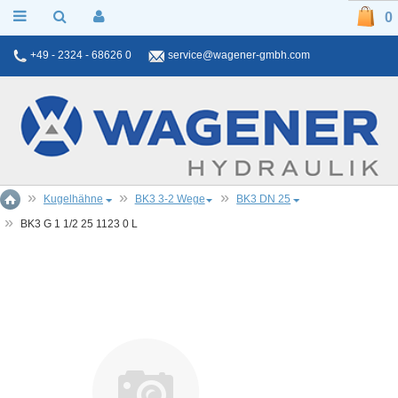
0
+49 - 2324 - 68626 0
service@wagener-gmbh.com
Kugelhähne
BK3 3-2 Wege
BK3 DN 25
BK3 G 1 1/2 25 1123 0 L