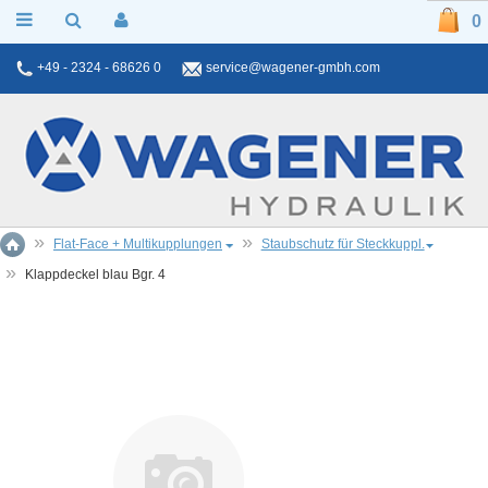
0
+49 - 2324 - 68626 0
service@wagener-gmbh.com
Flat-Face + Multikupplungen
Staubschutz für Steckkuppl.
Klappdeckel blau Bgr. 4