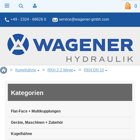
0
+49 - 2324 - 68626 0
service@wagener-gmbh.com
Kugelhähne
RKH 2-2 Wege
RKH DN 10
Kategorien
Flat-Face + Multikupplungen
Geräte, Maschinen + Zubehör
Kugelhähne